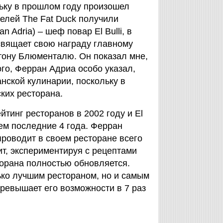
ьку в прошлом году произошел
телей The Fat Duck получили
an Adria) – шеф повар El Bulli, в
освящает свою награду главному
тону Блюменталю. Он показал мне,
ого, Ферран Адриа особо указал,
ской кулинарии, поскольку в
ких ресторана.
тинг ресторанов в 2002 году и El
 нем последние 4 года. Ферран
проводит в своем ресторане всего
ит, экспериментируя с рецептами
торана полностью обновляется.
олько лучшим рестораном, но и самым
ревышает его возможности в 7 раз