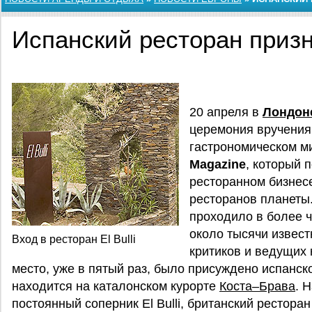
Испанский ресторан приз
20 апреля в
Лондон
церемония вручения
гастрономическом м
Magazine
, который 
ресторанном бизнес
ресторанов планеты.
проходило в более ч
около тысячи извес
Вход в ресторан El Bulli
критиков и ведущих 
место, уже в пятый раз, было присуждено испанс
находится на каталонском курорте
Коста–Брава
. 
постоянный соперник El Bulli, британский рестора