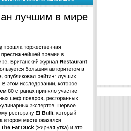
нан лучшим в мире
е
прошла торжественная
 престижнейшей премии в
ире. Британский журнал
Restaurant
пользуется большим авторитетом в
е, опубликовал рейтинг лучших
 В этом исследовании, которое
ем 80 странах приняло участие
тных шеф поваров, ресторанных
кулинарных экспертов. Первое
кому ресторану
El Bulli
, который
На втором месте оказался
н
The Fat Duck
(жирная утка) и это