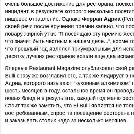
очень большое достижение для ресторана, поскол
инцидент, в результате которого несколько посети
пищевое отравление. Однако
Ферран Адриа
(Ferr
своей речи после вручения премии заявил, что п
повару жирной утки: "Я посвящаю эту премию Хес
что значит быть честным в нашем деле...", кроме т
что прошлый год являлся триумфальным для испан
десятку лучших ресторанов вошли еще два испанс
Впервые Restaurant Magazine опубликовал свой рей
Bulli сразу же возглавил его, а так же лидирует в
Адриа, которого называют “кухонным алхимиком” 
шесть месяцев в году, остальное время он провод
новых блюд и в результате, каждый год меню рес
Стоит так же заметить, что El Bulli является не т
востребованным, спрос на посещение ресторана п
и заказывать столик надо за несколько месяцев.