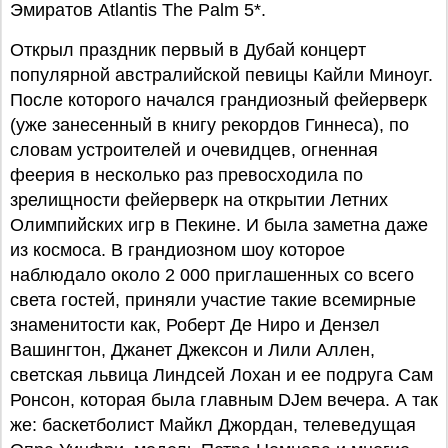
Эмиратов Atlantis The Palm 5*.
Открыл праздник первый в Дубай концерт
популярной австралийской певицы Кайли Миноуг.
После которого начался грандиозный фейерверк
(уже занесенный в книгу рекордов Гиннеса), по
словам устроителей и очевидцев, огненная
феерия в несколько раз превосходила по
зрелищности фейерверк на открытии Летних
Олимпийских игр в Пекине. И была заметна даже
из космоса. В грандиозном шоу которое
наблюдало около 2 000 приглашенных со всего
света гостей, приняли участие такие всемирные
знаменитости как, Роберт Де Ниро и Дензел
Вашингтон, Джанет Джексон и Лили Аллен,
светская львица Линдсей Лохан и ее подруга Сам
Ронсон, которая была главным DJем вечера. А так
же: баскетболист Майкл Джордан, телеведущая